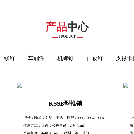
产品
中心
PRODUCT
铆钉
车削件
机螺钉
自攻钉
支撑卡
KSSB型推销
型号：PEM；头型：平头；槽型：SSS、SSC、SSA
型
作用方式：压铆；公称直径：2-6（mm）
梅
公称长度：4-40（mm）；材料：铜、其他
作