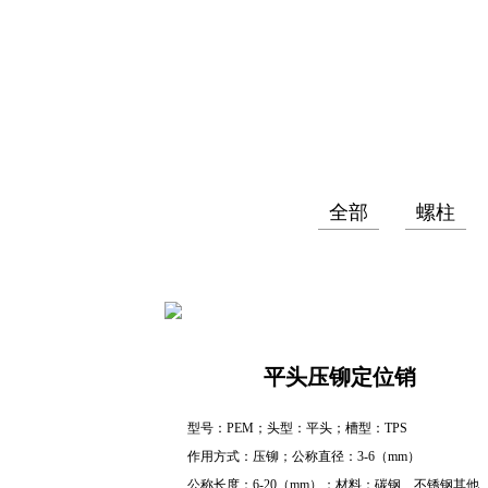
全部
螺柱
平头压铆定位销
型号：PEM；头型：平头；槽型：TPS
作用方式：压铆；公称直径：3-6（mm）
公称长度：6-20（mm）；材料：碳钢、不锈钢其他