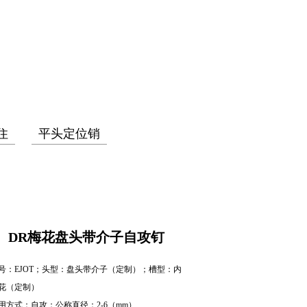
住
平头定位销
DR梅花盘头带介子自攻钉
号：EJOT；头型：盘头带介子（定制）；槽型：内
花（定制）
用方式：自攻；公称直径：2-6（mm）